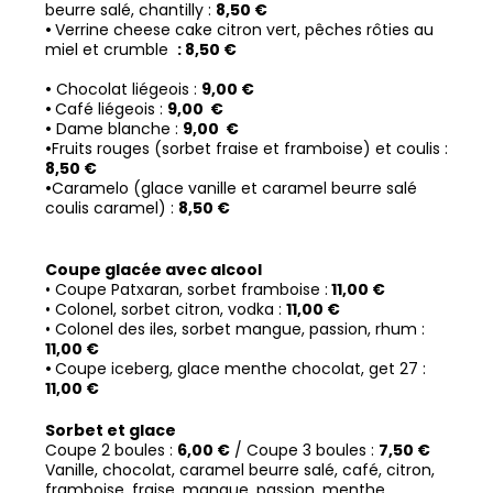
beurre salé, chantilly :
8,50 €
•
Verrine cheese cake citron vert, pêches rôties au
miel et crumble
: 8,50 €
•
Chocolat liégeois :
9
,
00 €
•
Café liégeois
:
9
,00
€
•
Dame blanche :
9
,00
€
•
Fruits rouges (sorbet fraise et framboise) et coulis :
8,50 €
•
Caramelo (glace vanille et caramel beurre salé
coulis caramel) :
8,50 €
Coupe glacée avec alcool
•
Coupe Patxaran, sorbet framboise
:
11
,00 €
•
Colonel, sorbet citron, vodka
:
11,00 €
•
Colonel des iles, sorbet mangue, passion, rhum
:
11,00 €
•
Coupe iceberg, glace menthe chocolat, get 27
:
11,00 €
Sorbet et glace
Coupe 2 boules :
6,00 €
/ Coupe 3 boules :
7,50 €
Vanille, chocolat, caramel beurre salé, café, citron,
framboise, fraise, mangue,
passion, menthe