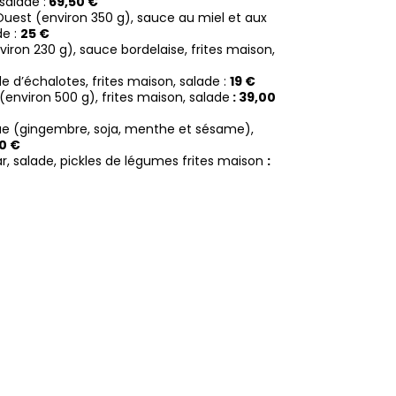
 salade
:
69,50 €
uest (environ 350 g), sauce au miel et aux
de
:
25
€
iron 230 g), sauce bordelaise, frites maison,
 d’échalotes, frites maison, salade :
19 €
nviron 500 g), frites maison, salade
: 39,00
que (gingembre, soja, menthe et sésame),
0 €
 salade, pickles de légumes frites maison
: