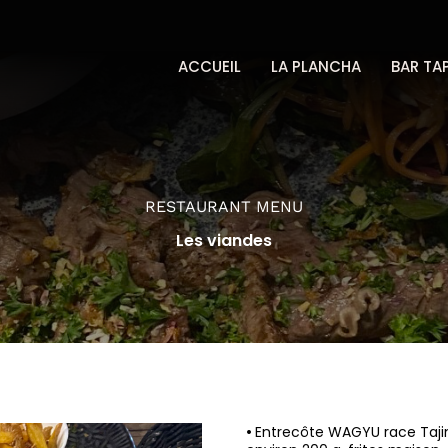
ACCUEIL
LA PLANCHA
BAR TA
RESTAURANT MENU
Les viandes
•
Entrecôte W
AGYU race Taji