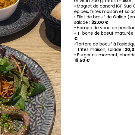
environ 200 g, frites maison,
•
Magret de canard IGP Sud O
épices, frites maison et sala
•
Filet de bœuf de Galice (env
salade :
32
,00 €
•
Hampe de veau en persillade
•
T-bone de boeuf maturée (e
€
•
Tartare de boeuf à l’asiati
frites maison, salade
: 20,0
•
Burger du moment, cheddar,
19,50 €