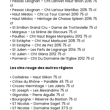
•
Pessac Léognan – Cht Larrivet Haut-Brion 2016 75
cl
•
Pessac Léognan – Cht Lartour Martillac 2015 75 cl
•
Haut Médoc – Cht La Tour Carnet 2010 75 cl
•
Haut Médoc – Héritage de Chasse Spleen 2016 75
cl
•
St Emilion Grand Cru – Dame de Trottevielle 75 cl
•
Margaux – La Sirène de Giscours 75 cl
•
Pauillac – Cht Haut Bages Monpelou 2012 75 cl
•
St Estèphe – Cht Haut Marbuzet 2015 75 cl
•
St Estèphe – Cht de Pez 2015 75 cl
•
St Julien – Les Fiefs de Lagrange 2014 75 cl
•
St Julien – Cht Glana 2012 75 cl
•
Pomerol – Cht Du Domaine de l’Eglise 2012 75 cl
Les vins rouge des autres régions
•
Corbières – Haut Gléon 75 cl
•
Côtes du Rhône – Parallèle 45 75 cl
•
Crozes-Hermitage – Les Jalets 75 cl
•
St Joseph – Les Alexandrins 75 cl
•
Gigondas – Pierre Aiguille 75 cl
•
Bourgogne – Réserve du Bastion 75 cl
•
ST Nicolas – Domaine Saget 75 cl
•
ST Nicolas – Domaine Saget 37.5 cl